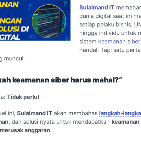
Sulaimand IT
memaham
dunia digital saat ini 
setiap pelaku bisnis, 
hingga individu untuk m
sistem
keamanan siber
handal. Tapi satu pert
ng muncul:
kah keamanan siber harus mahal?”
ya:
Tidak perlu!
kel ini,
Sulaimand IT
akan membahas
langkah-langka
han
, dan solusi nyata untuk mendapatkan
keamanan 
 merusak anggaran
.