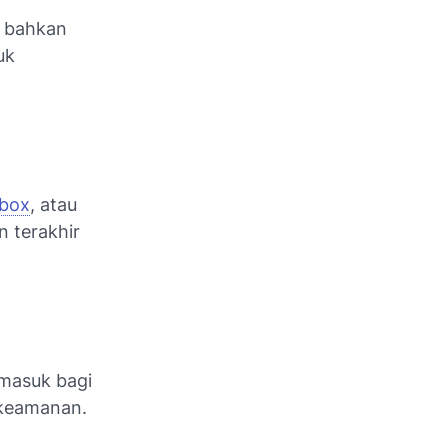
d, bahkan
uk
box
, atau
n terakhir
 masuk bagi
 keamanan.