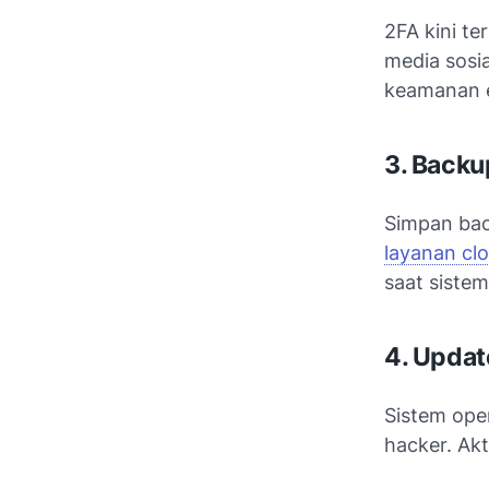
2FA kini te
media sosia
keamanan e
3. Backu
Simpan back
layanan clo
saat siste
4. Updat
Sistem oper
hacker. Ak