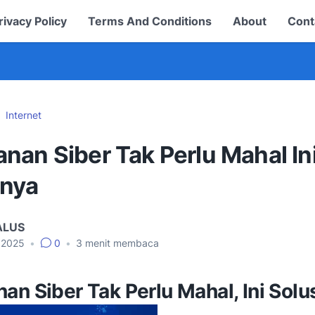
rivacy Policy
Terms And Conditions
About
Cont
Internet
nan Siber Tak Perlu Mahal In
inya
ALUS
, 2025
•
0
•
3
menit membaca
n Siber Tak Perlu Mahal, Ini Solu