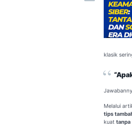
klasik seri
“Apa
Jawabann
Melalui arti
tips tamba
kuat
tanpa