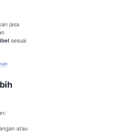
kan jasa
an
ibel
sesuai
Aman
bih
an:
uangan atau