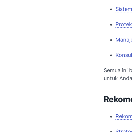
Siste
Protek
Manaje
Konsul
Semua ini 
untuk Anda
Rekome
Rekom
Strate