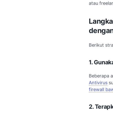
atau freela
Langka
dengan
Berikut str
1. Gunaka
Beberapa an
Antivirus
su
firewall b
2. Terap