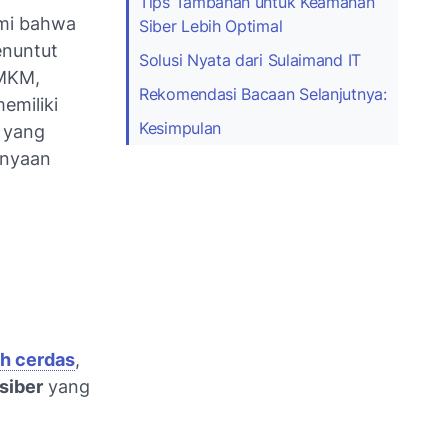
Tips Tambahan untuk Keamanan
i bahwa
Siber Lebih Optimal
menuntut
Solusi Nyata dari Sulaimand IT
UMKM,
Rekomendasi Bacaan Selanjutnya:
emiliki
Kesimpulan
yang
anyaan
h cerdas
,
siber
yang