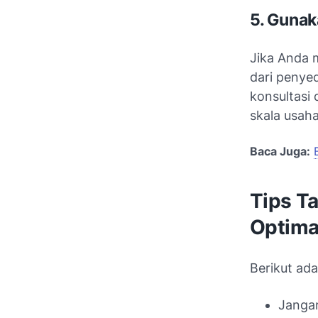
5. Guna
Jika Anda 
dari penye
konsultasi 
skala usaha
Baca Juga:
Tips T
Optima
Berikut ad
Jangan