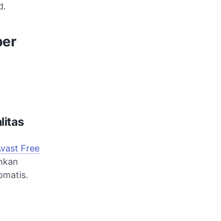
d.
ber
litas
vast Free
hkan
omatis.