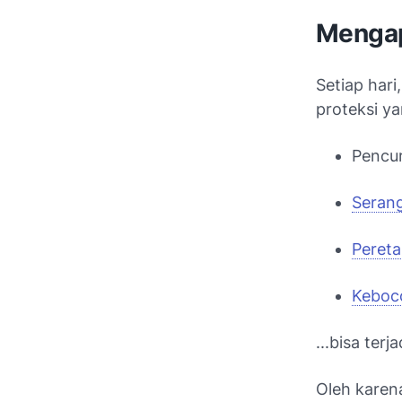
Mengap
Setiap hari
proteksi ya
Pencur
Seran
Pereta
Keboc
...bisa terj
Oleh karena