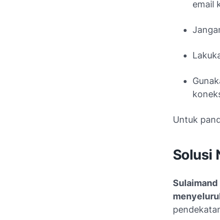
email k
Janga
Lakuka
Guna
koneks
Untuk pand
Solusi 
Sulaimand 
menyeluruh
pendekatan