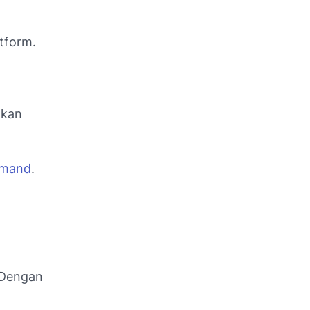
tform.
nkan
aimand
.
 Dengan